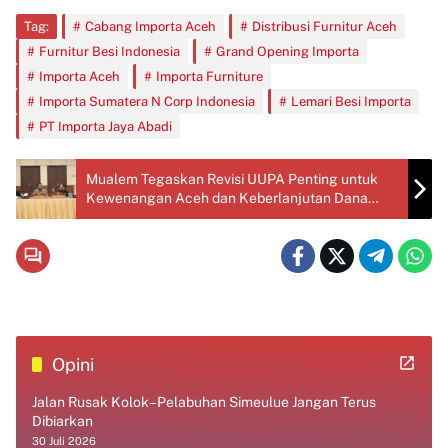
Tag:
Cabang Importa Aceh
Distribusi Furnitur Aceh
Furnitur Besi Indonesia
Grand Opening Importa
Importa Aceh
Importa Furniture
Importa Sumatera N Corp Indonesia
Lemari Besi Importa
PT Importa Jaya Abadi
Mualem Tegaskan Revisi UUPA Penting untuk
Kewenangan Aceh dan Keberlanjutan Dana
Otsus
Opini
Jalan Rusak Kolok–Pelabuhan Simeulue Jangan Terus
Dibiarkan
30 Juli 2026