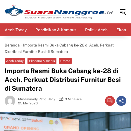
Langsung
ke
konten
Aceh Today
Pendidikan & Kampus
Politik Aceh
Ekonomi
Beranda
»
Importa Resmi Buka Cabang ke-28 di Aceh, Perkuat
Distribusi Furnitur Besi di Sumatera
Aceh Today
Ekonomi & Bisnis
Utama
Importa Resmi Buka Cabang ke-28 di
Aceh, Perkuat Distribusi Furnitur Besi
di Sumatera
Muhammady Rafiq Hady
3 Min Baca
25 Mei 2026